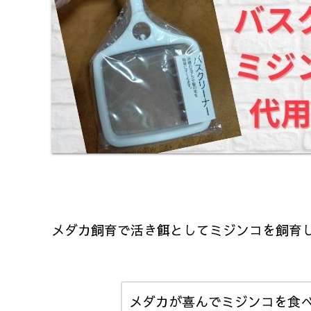
メダカ飼育で活き餌としてミジンコを飼育
メダカが喜んでミジンコを食