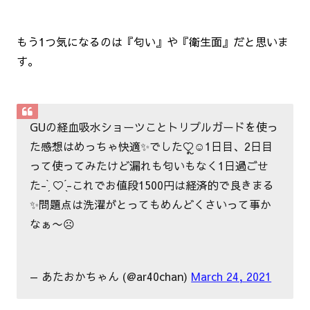
もう1つ気になるのは『匂い』や『衛生面』だと思いま
す。
GUの経血吸水ショーツことトリプルガードを使っ
た感想はめっちゃ快適✨でした♡ຼ☺︎1日目、2日目
って使ってみたけど漏れも匂いもなく1日過ごせ
た- ̗̀ ♡ ̖́-これでお値段1500円は経済的で良きまる
✨問題点は洗濯がとってもめんどくさいって事か
なぁ〜☹️
— あたおかちゃん (@ar40chan)
March 24, 2021