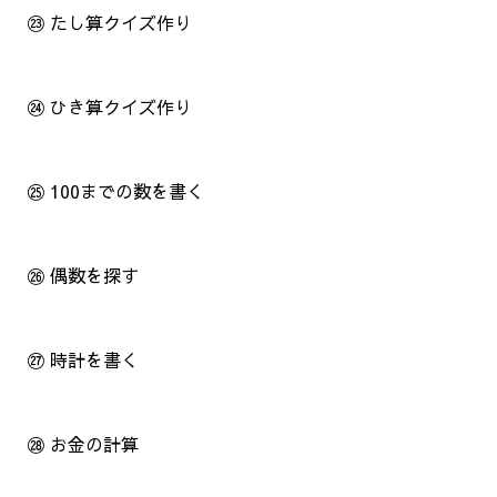
㉓ たし算クイズ作り
㉔ ひき算クイズ作り
㉕ 100までの数を書く
㉖ 偶数を探す
㉗ 時計を書く
㉘ お金の計算