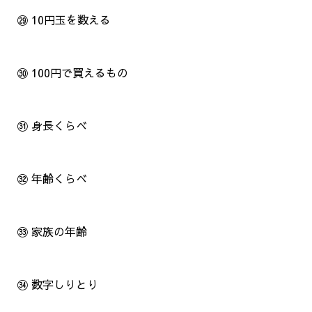
㉙ 10円玉を数える
㉚ 100円で買えるもの
㉛ 身長くらべ
㉜ 年齢くらべ
㉝ 家族の年齢
㉞ 数字しりとり