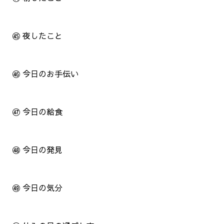
㊺ 夜したこと
㊻ 今日のお手伝い
㊼ 今日の給食
㊽ 今日の発見
㊾ 今日の気分