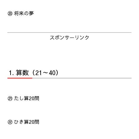
⑳ 将来の夢
スポンサーリンク
算数（21～40）
㉑ たし算20問
㉒ ひき算20問